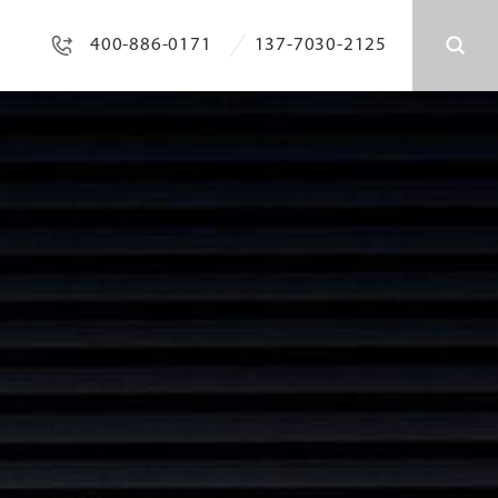
400-886-0171
137-7030-2125